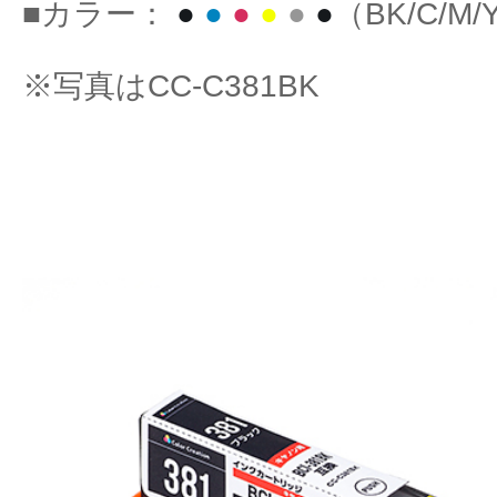
■カラー：
●
●
●
●
●
●
（BK/C/M/
※写真はCC-C381BK